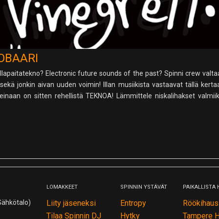
OBAARI
apaitatekno? Electronic future sounds of the past? Spinni crew valtaa
n sekä jonkin aivan uuden voimin! Illan musiikista vastaavat tällä k
naan on sitten rehellistä TEKNOA! Lämmittele niskalihakset valmiiksi
LOMAKKEET
SPINNIN YSTÄVÄT
PAIKALLISTA
ähkötalo)
Liity jäseneksi
Entropy
Röökihaus
Tilaa Spinnin DJ
Hytky
Tampere H