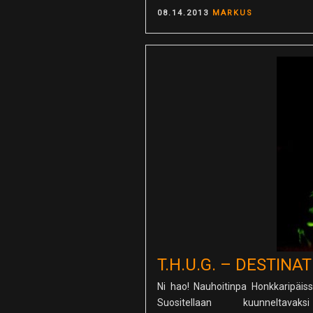
POSTED
08.14.2013
MARKUS
ON
T.H.U.G. – DESTIN
Ni hao! Nauhoitinpa Honkkaripäiss
Suositellaan kuunneltava