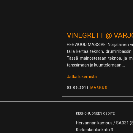
VINEGRETT @ VARJ
HERWOOD MASSIVE! Norjalainen vill
tällä kertaa teknon, drum’n’bassi
Tässä mainostetaan teknoa, ja mei
tanssimaan ja kuuntelemaan …
”Vinegrett
Jatka lukemista
@
POSTED
03.09.2011
MARKUS
Varjobaari”
ON
KERHOHUONEEN OSOITE
Hervannan kampus / SA031 (S
Korkeakoulunkatu 3