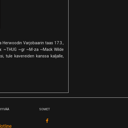
 Herwoodin Varjobaarin taas 17.3.,
ertaa: ~THUG ~gr ~M-za ~Mack Wilde
, tule kavereiden kanssa kaljalle,
 HYVÄÄ
SOMET
fb
otline