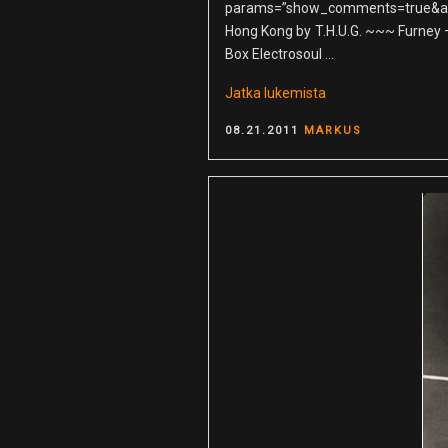
params=”show_comments=true&auto
Hong Kong by T.H.U.G. ~~~ Furney 
Box Electrosoul …
”T.H.U.G.
Jatka lukemista
–
POSTED
08.21.2011
MARKUS
Destination
ON
Hong
Kong”