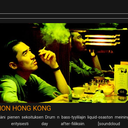
ATION HONG KONG
äni pienen sekoituksen Drum n bass-tyylilajin liquid-osaston meining
ksi erityisesti day after-fiiliksiin. [soundcloud