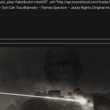
_play=false&color=c6eb00″ url=”http://api.soundcloud.com/tracks/2
– Soh Cah Toa dRamatic – Flames Spective – Jazzy Nights (Original m