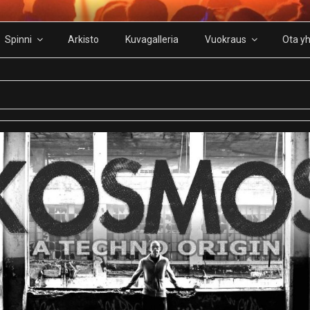
Spinni
Arkisto
Kuvagalleria
Vuokraus
Ota yh