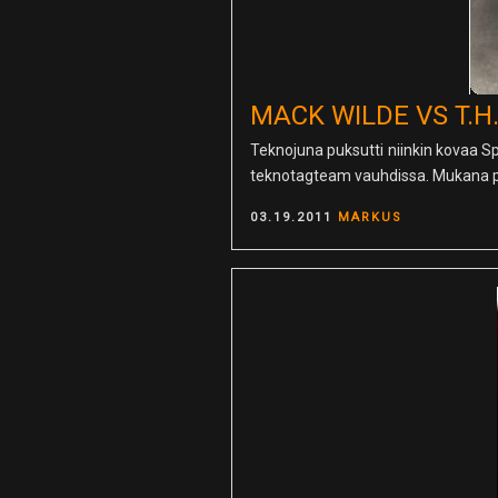
MACK WILDE VS T.H
Teknojuna puksutti niinkin kovaa Sp
teknotagteam vauhdissa. Mukana par
POSTED
03.19.2011
MARKUS
ON