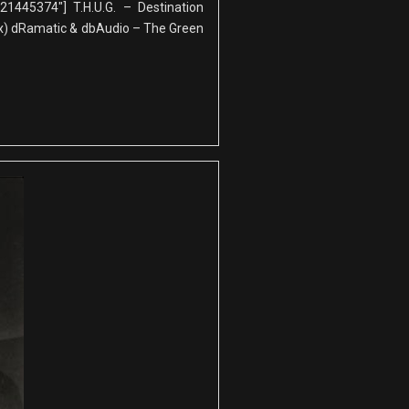
1445374″] T.H.U.G. – Destination
ix) dRamatic & dbAudio – The Green