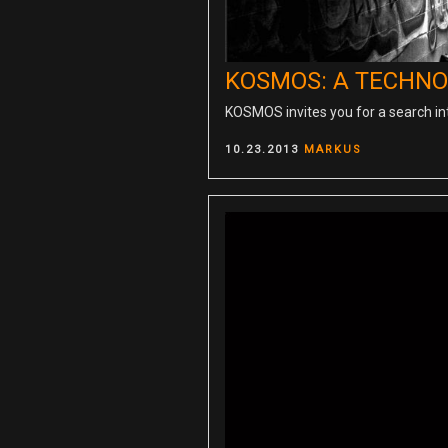
KOSMOS: A TECHNO 
KOSMOS invites you for a search i
POSTED
10.23.2013
MARKUS
ON