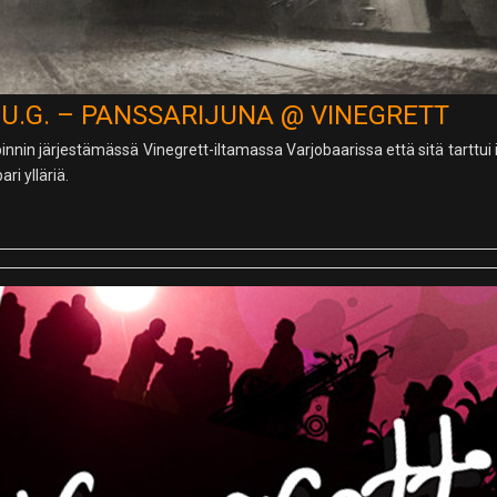
.U.G. – PANSSARIJUNA @ VINEGRETT
innin järjestämässä Vinegrett-iltamassa Varjobaarissa että sitä tarttu
i ylläriä.