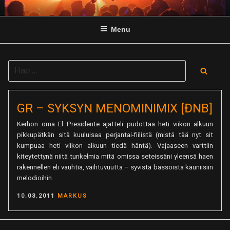
Skip
to
Menu
content
Search
Searc
for:
GR – SYKSYN MENOMINIMIX [ĐNB]
Kerhon oma El Presidente ajatteli pudottaa heti viikon alkuun
pikkupätkän sitä kuuluisaa perjantai-fiilistä (mistä tää nyt sit
kumpuaa heti viikon alkuun tiedä häntä). Vajaaseen varttiin
kiteytettynä niitä tunkelmia mitä omissa seteissäni yleensä haen
rakennellen eli vauhtia, vaihtuvuutta – syvistä bassoista kauniisiin
melodioihin.
POSTED
10.03.2011
MARKUS
ON