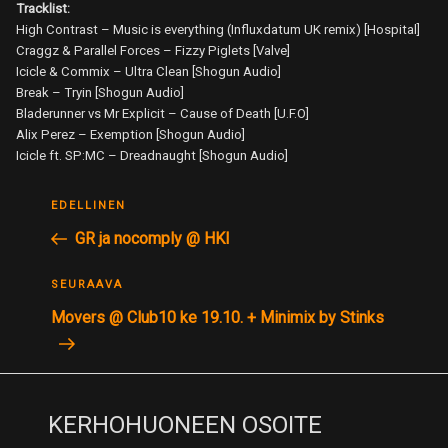
Tracklist:
High Contrast – Music is everything (Influxdatum UK remix) [Hospital]
Craggz & Parallel Forces – Fizzy Piglets [Valve]
Icicle & Commix – Ultra Clean [Shogun Audio]
Break – Tryin [Shogun Audio]
Bladerunner vs Mr Explicit – Cause of Death [U.F.O]
Alix Perez – Exemption [Shogun Audio]
Icicle ft. SP:MC – Dreadnaught [Shogun Audio]
ARTIKKELIEN
Edellinen
EDELLINEN
SELAUS
postaus
GR ja nocomply @ HKI
Seuraava
SEURAAVA
postaus
Movers @ Club10 ke 19.10. + Minimix by Stinks
KERHOHUONEEN OSOITE