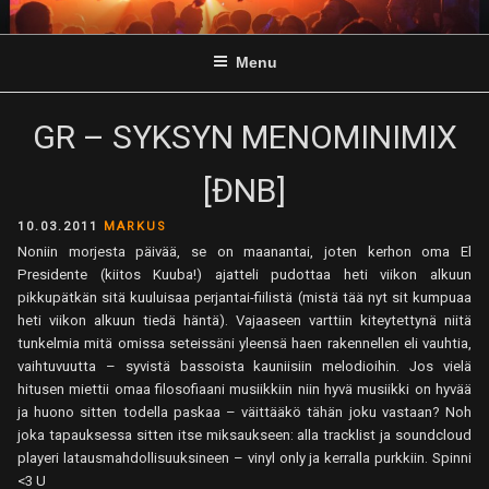
Skip
to
Menu
content
GR – SYKSYN MENOMINIMIX
[ĐNB]
POSTED
10.03.2011
MARKUS
ON
Noniin morjesta päivää, se on maanantai, joten kerhon oma El
Presidente (kiitos Kuuba!) ajatteli pudottaa heti viikon alkuun
pikkupätkän sitä kuuluisaa perjantai-fiilistä (mistä tää nyt sit kumpuaa
heti viikon alkuun tiedä häntä). Vajaaseen varttiin kiteytettynä niitä
tunkelmia mitä omissa seteissäni yleensä haen rakennellen eli vauhtia,
vaihtuvuutta – syvistä bassoista kauniisiin melodioihin. Jos vielä
hitusen miettii omaa filosofiaani musiikkiin niin hyvä musiikki on hyvää
ja huono sitten todella paskaa – väittääkö tähän joku vastaan? Noh
joka tapauksessa sitten itse miksaukseen: alla tracklist ja soundcloud
playeri latausmahdollisuuksineen – vinyl only ja kerralla purkkiin. Spinni
<3 U