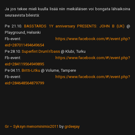
Ja jos tekee mieli kuulla lisää niin meikäläisen voi bongata lähiaikoina
seuraavista bileistä:
Pe 21.10.
BASSTARDS 1Y anniversary PRESENTS: JOHN B (UK)
@
Playground, Helsinki
Fb-event:
https://www.facebook.com/#!/event.php?
eid=287011494649654
Pe 28.10.
Superfint Drum’n’bass
@ Klubi, Turku
Fb-event:
https://www.facebook.com/#!/event.php?
eid=284119564949895
Pe 04.11.
Britti-Litku
@ Volume, Tampere
Fb-event:
https://www.facebook.com/#!/event.php?
eid=284648564879799
Gr – Syksyn menominimix2011
by
grdeejay