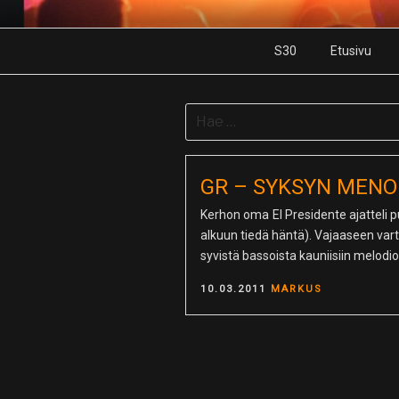
Skip
to
S30
Etusivu
content
Search
for:
GR – SYKSYN MENO
Kerhon oma El Presidente ajatteli pu
alkuun tiedä häntä). Vajaaseen vart
syvistä bassoista kauniisiin melodio
POSTED
10.03.2011
MARKUS
ON