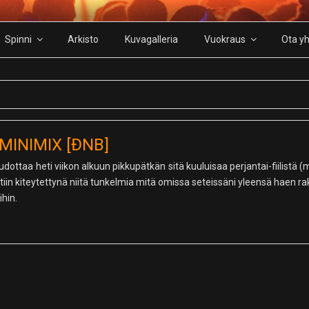
Spinni
Arkisto
Kuvagalleria
Vuokraus
Ota yh
MINIMIX [ĐNB]
dottaa heti viikon alkuun pikkupätkän sitä kuuluisaa perjantai-fiilistä (
tiin kiteytettynä niitä tunkelmia mitä omissa seteissäni yleensä haen rak
ihin.