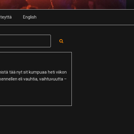
teyttä
English
Search
mistä tää nyt sit kumpuaa heti viikon
ennellen eli vauhtia, vaihtuvuutta –