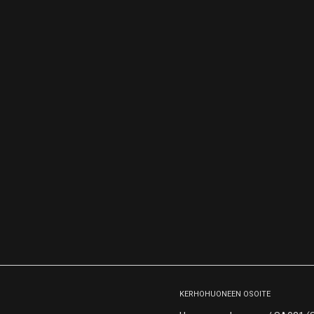
KERHOHUONEEN OSOITE