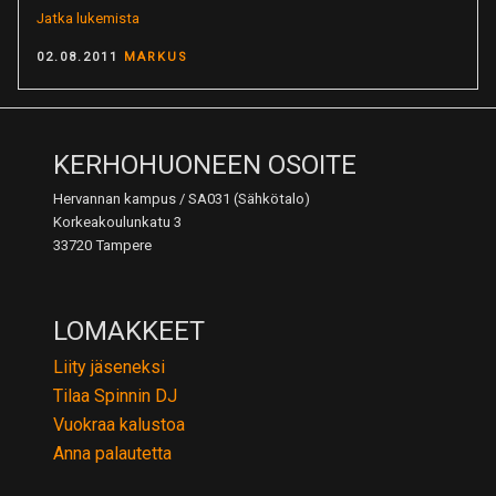
”miksushag
Jatka lukemista
–
POSTED
02.08.2011
MARKUS
Danceteria
ON
Test
Lounge
Promo
Mix”
KERHOHUONEEN OSOITE
Hervannan kampus / SA031 (Sähkötalo)
Korkeakoulunkatu 3
33720 Tampere
LOMAKKEET
Liity jäseneksi
Tilaa Spinnin DJ
Vuokraa kalustoa
Anna palautetta