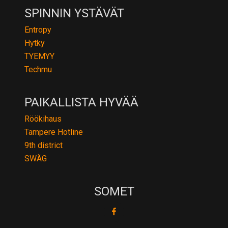
SPINNIN YSTÄVÄT
Entropy
Hytky
TYEMYY
Techmu
PAIKALLISTA HYVÄÄ
Röökihaus
Tampere Hotline
9th district
SWÄG
SOMET
fb
ig