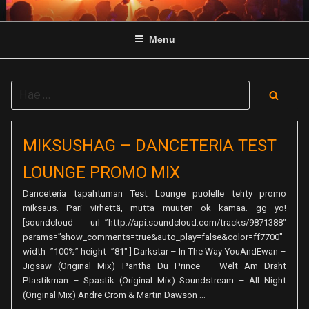
Skip
to
Menu
content
Search
Searc
for:
MIKSUSHAG – DANCETERIA TEST
LOUNGE PROMO MIX
Danceteria tapahtuman Test Lounge puolelle tehty promo
miksaus. Pari virhettä, mutta muuten ok kamaa. gg yo!
[soundcloud url=”http://api.soundcloud.com/tracks/9871388″
params=”show_comments=true&auto_play=false&color=ff7700″
width=”100%” height=”81″ ] Darkstar – In The Way YouAndEwan –
Jigsaw (Original Mix) Pantha Du Prince – Welt Am Draht
Plastikman – Spastik (Original Mix) Soundstream – All Night
(Original Mix) Andre Crom & Martin Dawson …