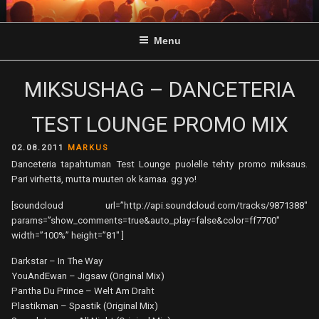
Skip
to
Menu
content
MIKSUSHAG – DANCETERIA
TEST LOUNGE PROMO MIX
POSTED
02.08.2011
MARKUS
ON
Danceteria tapahtuman Test Lounge puolelle tehty promo miksaus.
Pari virhettä, mutta muuten ok kamaa. gg yo!
[soundcloud url=”http://api.soundcloud.com/tracks/9871388″
params=”show_comments=true&auto_play=false&color=ff7700″
width=”100%” height=”81″ ]
Darkstar – In The Way
YouAndEwan – Jigsaw (Original Mix)
Pantha Du Prince – Welt Am Draht
Plastikman – Spastik (Original Mix)