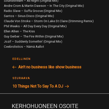
Soundstream – All Night (Original Mix)
Andre Crom & Martin Dawson – In The City (Original Mix)
Radio Slave – Suffa Groove (Original Mix)
Santos – Sinus Disco (Original Mix)
Claude Von Stroke – Storm On Lake St.Claire (Stimming Remix)
Phil Weeks – All Day Every Day (Original Mix)
Ellen Allien – The Kiss
Guy Gerber – The Fire Within (Original Mix)
Jozif – Suddenly Somethin’ (Original Mix)
Ceebrolistics – Nämä Aallot
ARTIKKELIEN
Edellinen
EDELLINEN
SELAUS
postaus
Ain’t no business like show business
Seuraava
SEURAAVA
postaus
10 Things Not To Say To A DJ
KERHOHUONEEN OSOITE