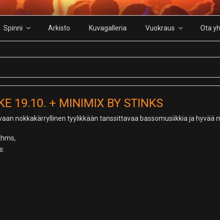
Spinni
Arkisto
Kuvagalleria
Vuokraus
Ota yh
 19.10. + MINIMIX BY STINKS
, vaan nokkakärryllinen tyylikkään tanssittavaa bassomusiikkia ja hyvää 
ythms,
s: