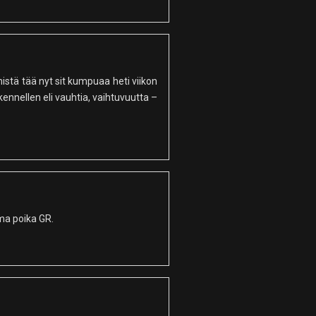
mistä tää nyt sit kumpuaa heti viikon
ennellen eli vauhtia, vaihtuvuutta –
ma poika GR.