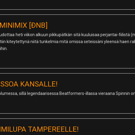
MINIMIX [ĐNB]
dottaa heti viikon alkuun pikkupätkän sitä kuuluisaa perjantai-fiilistä (
tiin kiteytettynä niitä tunkelmia mitä omissa seteissäni yleensä haen rak
ihin.
SSOA KANSALLE!
Volumessa, sillä legendaarisessa Beatformers-illassa vieraana Spinnin o
IMILUPA TAMPEREELLE!