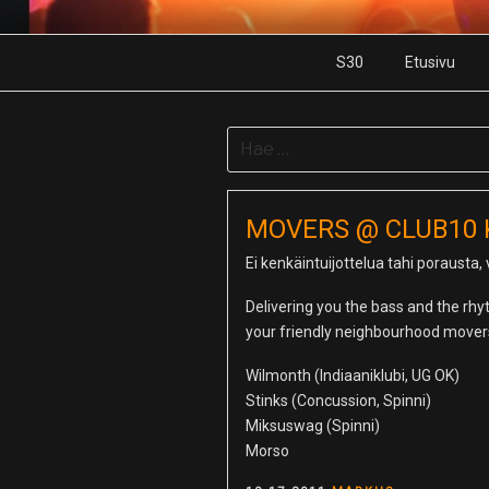
Skip
to
S30
Etusivu
content
Search
for:
MOVERS @ CLUB10 KE
Ei kenkäintuijottelua tahi porausta
Delivering you the bass and the rh
your friendly neighbourhood mover
Wilmonth (Indiaaniklubi, UG OK)
Stinks (Concussion, Spinni)
Miksuswag (Spinni)
Morso