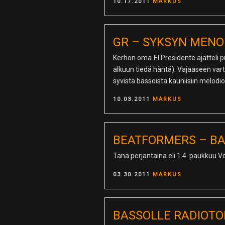
POSTED
10.17.2011
MARKUS
ON
GR – SYKSYN MENO
Kerhon oma El Presidente ajatteli pu
alkuun tiedä häntä). Vajaaseen vart
syvistä bassoista kauniisiin melodio
POSTED
10.03.2011
MARKUS
ON
BEATFORMERS – BA
Tänä perjantaina eli 1.4. paukkuu 
POSTED
03.30.2011
MARKUS
ON
BASSOLLE RADIOTO