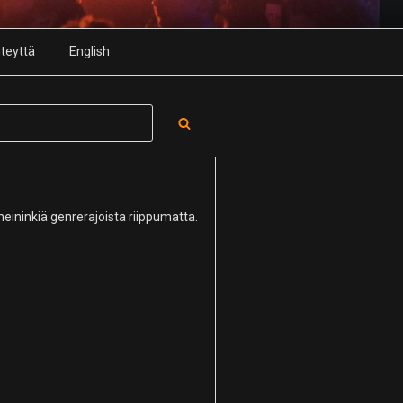
teyttä
English
Search
meininkiä genrerajoista riippumatta.