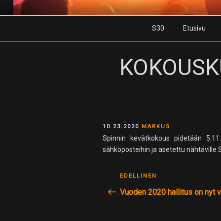
Skip
to
S30
Etusivu
content
KOKOUSK
POSTED
10.23.2020
MARKUS
ON
Spinnin kevätkokous pidetään 5.11.
sähköposteihin ja asetettu nähtäville S
ARTIKKELIEN
Edellinen
EDELLINEN
SELAUS
postaus
Vuoden 2020 hallitus on nyt va