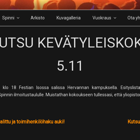
Spinni
Arkisto
Kuvagalleria
Vuokraus
Ota yh
UTSU KEVÄTYLEISKO
5.11
 klo 18 Festian Isossa salissa Hervannan kampuksella. Esityslista
pinnin ilmoitustaululle. Muistathan kokoukseen tullessasi, että yliopist
littu ja toimihenkilöhaku auki!
Kutsu