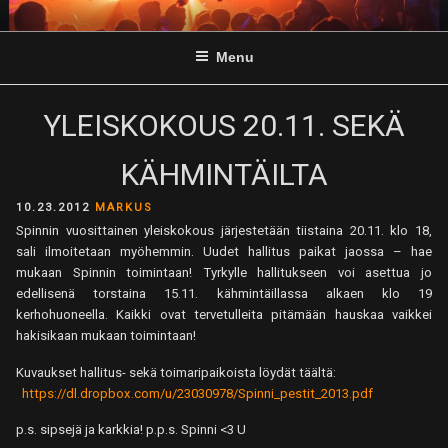
Skip
to
Menu
content
YLEISKOKOUS 20.11. SEKÄ
KÄHMINTÄILTA
POSTED
10.23.2012
MARKUS
ON
Spinnin vuosittainen yleiskokous järjestetään tiistaina 20.11. klo 18,
sali ilmoitetaan myöhemmin. Uudet hallitus paikat jaossa – hae
mukaan Spinnin toimintaan! Tyrkylle hallitukseen voi asettua jo
edellisenä torstaina 15.11. kähmintäillassa alkaen klo 19
kerhohuoneella. Kaikki ovat tervetulleita pitämään hauskaa vaikkei
hakisikaan mukaan toimintaan!
Kuvaukset hallitus- sekä toimaripaikoista löydät täältä:
https://dl.dropbox.com/u/23030978/Spinni_pestit_2013.pdf
p.s. sipsejä ja karkkia! p.p.s. Spinni <3 U