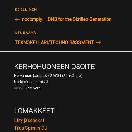
ARTIKKELIEN
Edellinen
EDELLINEN
SELAUS
postaus
nocomply – DNB for the Skrillex Generation
Seuraava
SEURAAVA
postaus
TEKNOKELLARI/TECHNO BASSMENT
KERHOHUONEEN OSOITE
Hervannan kampus / SA031 (Sähkötalo)
Korkeakoulunkatu 3
33720 Tampere
LOMAKKEET
Liity jäseneksi
Tilaa Spinnin DJ