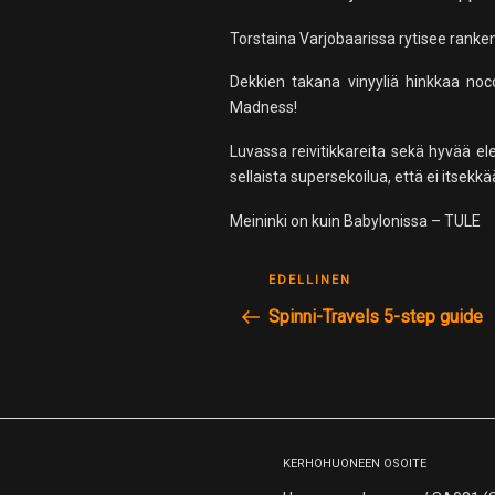
Torstaina Varjobaarissa rytisee rank
Dekkien takana vinyyliä hinkkaa no
Madness!
Luvassa reivitikkareita sekä hyvää e
sellaista supersekoilua, että ei itsek
Meininki on kuin Babylonissa – TULE
ARTIKKELIEN
Edellinen
EDELLINEN
SELAUS
postaus
Spinni-Travels 5-step guide
KERHOHUONEEN OSOITE