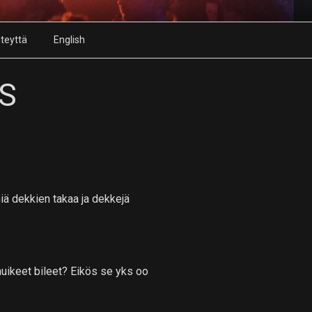
teyttä
English
S
hiä dekkien takaa ja dekkejä
huikeet bileet? Eikös se yks oo