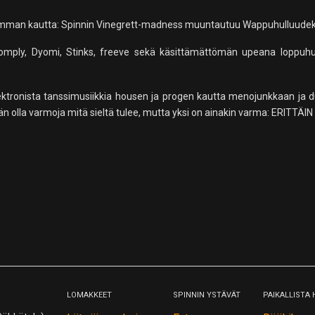
emman kautta: Spinnin Vinegrett-madness muuntautuu Wappuhulluudeksi
comply, Dyomi, Stinks, freeve sekä käsittämättömän upeana loppuhu
lektronista tanssimusiikkia housen ja progen kautta menojunkkaan ja 
kään olla varmoja mitä sieltä tulee, mutta yksi on ainakin varma: ERITT
LOMAKKEET
SPINNIN YSTÄVÄT
PAIKALLISTA