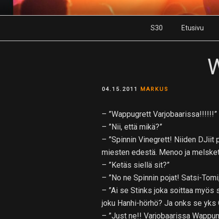
Skip
to
S30
Etusivu
content
POSTED
04.15.2011
MARKUS
ON
– ”Wappugrett Varjobaarissa!!!!!!”
– ”Nii, että mikä?”
– ”Spinnin Vinegrett! Niiden DJiit 
miesten edestä. Menoo ja melsket
– ”Ketäs siellä sit?”
– ”No ne Spinnin pojat! Satsi-Tomi,
– ”Ai se Stinks joka soittaa myös 
joku Hanhi-hörhö? Ja onks se yk
– ”Just ne!! Varjobaarissa Wappuna 