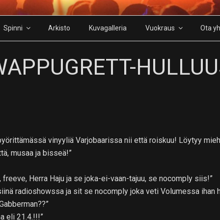
Spinni
Arkisto
Kuvagalleria
Vuokraus
Ota yh
WAPPUGRETT-HULLUU
pyörittämässä vinyyliä Varjobaarissa nii että roiskuu! Löytyy mie
tä, musaa ja bisseä!”
 freeve, Herra Haju ja se joka-ei-vaan-tajuu, se nocomply siis!”
siinä radioshowssa ja sit se nocomply joka veti Volumessa ihan 
s Gabberman??”
eli 21.4.!!!”