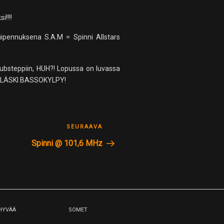
!!!!
ipennuksena S.A.M = Spinni Allstars
dubsteppiin, HUH?! Lopussa on luvassa
ÄIN LÄSKI BASSOKYLPY!
SEURAAVA
Seuraava
postaus
Spinni @ 101,6 MHz
 HYVÄÄ
SOMET