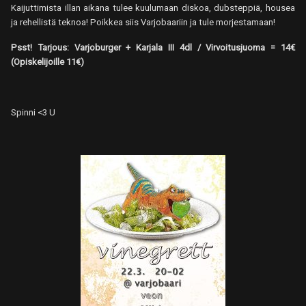
Kaijuttimista illan aikana tulee kuulumaan diskoa, dubsteppiä, housea
ja rehellistä teknoa! Poikkea siis Varjobaariin ja tule morjestamaan!
Psst! Tarjous: Varjoburger + Karjala III 4dl / Virvoitusjuoma = 14€
(Opiskelijoille 11€)
Spinni <3 U