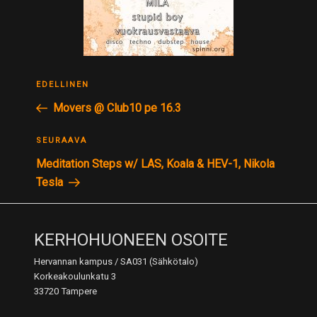
ARTIKKELIEN
Edellinen
EDELLINEN
SELAUS
postaus
Movers @ Club10 pe 16.3
Seuraava
SEURAAVA
postaus
Meditation Steps w/ LAS, Koala & HEV-1, Nikola
Tesla
KERHOHUONEEN OSOITE
Hervannan kampus / SA031 (Sähkötalo)
Korkeakoulunkatu 3
33720 Tampere