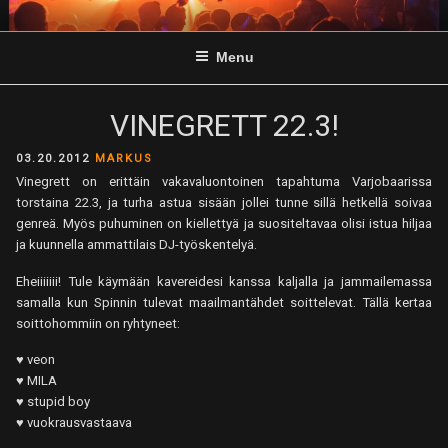
Skip
to
Menu
content
VINEGRETT 22.3!
POSTED
03.20.2012
MARKUS
ON
Vinegrett on erittäin vakavaluontoinen tapahtuma Varjobaarissa
torstaina 22.3, ja turha astua sisään jollei tunne sillä hetkellä soivaa
genreä. Myös puhuminen on kiellettyä ja suositeltavaa olisi istua hiljaa
ja kuunnella ammattilais DJ-työskentelyä.
Eheiiiiiii! Tule käymään kavereidesi kanssa kaljalla ja jammailemassa
samalla kun Spinnin tulevat maailmantähdet soittelevat. Tällä kertaa
soittohommiin on ryhtyneet:
♥ veon
♥ MILA
♥ stupid boy
♥ vuokrausvastaava