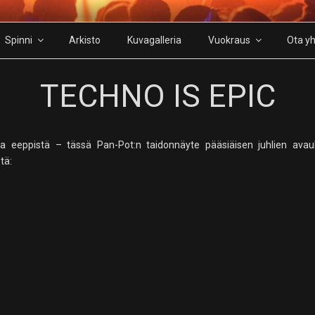
Spinni
Arkisto
Kuvagalleria
Vuokraus
Ota yh
TECHNO IS EPIC
a eeppistä – tässä Pan-Pot:n taidonnäyte pääsiäisen juhlien avau
tä: