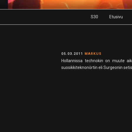
Skip
to
S30
Etusivu
content
POSTED
05.03.2011
MARKUS
ON
Hollannissa technokin on muute aik
suosikkiteknonörtin eli Surgeonin setis