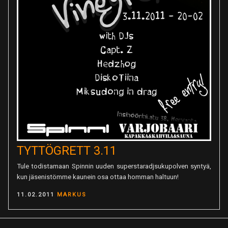
TYTTÖGRETT 3.11
Tule todistamaan Spinnin uuden superstaradjsukupolven syntyä,
kun jäsenistömme kaunein osa ottaa homman haltuun!
POSTED
11.02.2011
MARKUS
ON