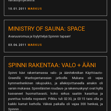
valtausyrityksestä.
POSTED
10.01.2011
MARKUS
ON
MINISTRY OF SAUNA: SPACE
Avaruusromua ja löylyttelyä Spinnin tapaan!
POSTED
03.06.2011
MARKUS
ON
SPINNI RAKENTAA: VALO + ÄÄNI
Spinni kävi rakentamassa valo- ja äänitekniikan Käyttöauto-
Greenillä Wanhojentanssien jatkoille. Mukana oli vajaa
kymmenhenkinen iskujoukko, ja allekirjoittaneella ainakin oli
varsin mukavaa. Spinniläisten roudaus- ja rakennuskyvyt ovat kyllä
kasvaneet huomattavasti; koko sirkus saatiin kasattua ja
purettua todella nopeasti. Pilkku tuli 02:30, ja 03:15 taisi olla jo
kaikki kamat kerholla. Väkeä paikalla oli vajaa 300 henkeä, ja
Spinnin …