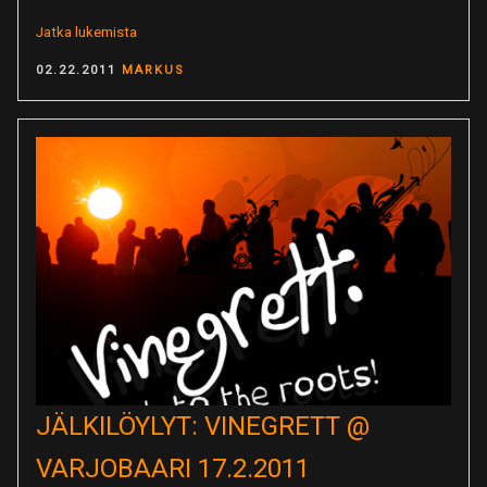
”Spinni
Jatka lukemista
rakentaa:
POSTED
02.22.2011
MARKUS
valo
ON
+
ääni”
JÄLKILÖYLYT: VINEGRETT @
VARJOBAARI 17.2.2011