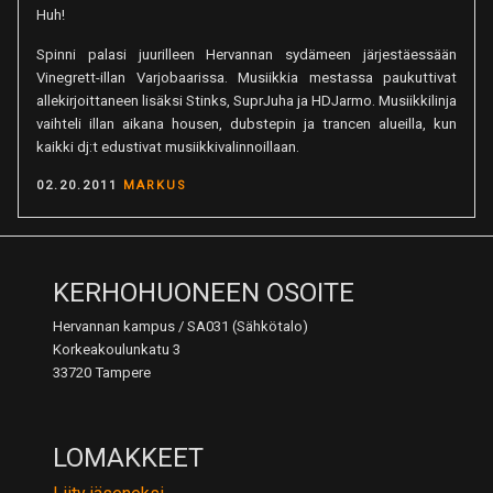
Huh!
Spinni palasi juurilleen Hervannan sydämeen järjestäessään
Vinegrett-illan Varjobaarissa. Musiikkia mestassa paukuttivat
allekirjoittaneen lisäksi Stinks, SuprJuha ja HDJarmo. Musiikkilinja
vaihteli illan aikana housen, dubstepin ja trancen alueilla, kun
kaikki dj:t edustivat musiikkivalinnoillaan.
POSTED
02.20.2011
MARKUS
ON
KERHOHUONEEN OSOITE
Hervannan kampus / SA031 (Sähkötalo)
Korkeakoulunkatu 3
33720 Tampere
LOMAKKEET