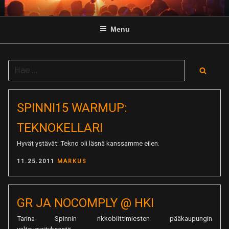
Skip
to
Menu
content
Search
Searc
for:
SPINNI15 WARMUP:
TEKNOKELLARI
Hyvät ystävät: Tekno oli läsnä kanssamme eilen.
POSTED
11.25.2011
MARKUS
ON
GR JA NOCOMPLY @ HKI
Tarina Spinnin rikkobiittimiesten pääkaupungin