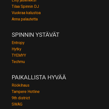
Liity jäseneksi
Tilaa Spinnin DJ
Vuokraa kalustoa
Anna palautetta
SPINNIN YSTÄVÄT
Entropy
Hytky
TYEMYY
Techmu
PAIKALLISTA HYVÄÄ
Röökihaus
Tampere Hotline
9th district
SWÄG