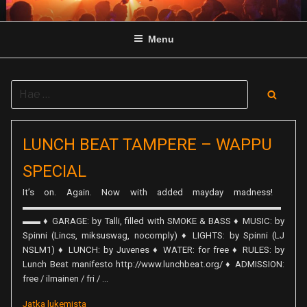
Skip
to
Menu
content
Search
Searc
for:
LUNCH BEAT TAMPERE – WAPPU
SPECIAL
It’s on. Again. Now with added mayday madness!
▬▬▬▬▬▬▬▬▬▬▬▬▬▬▬▬▬▬▬▬▬▬▬▬▬▬▬▬▬
▬▬ ♦ GARAGE: by Talli, filled with SMOKE & BASS ♦ MUSIC: by
Spinni (Lincs, miksuswag, nocomply) ♦ LIGHTS: by Spinni (LJ
NSLM1) ♦ LUNCH: by Juvenes ♦ WATER: for free ♦ RULES: by
Lunch Beat manifesto http://www.lunchbeat.org/ ♦ ADMISSION:
free / ilmainen / fri / …
”Lunch
Jatka lukemista