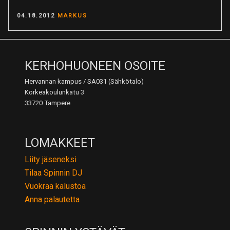
Beat
POSTED
04.18.2012
MARKUS
Tampere
ON
–
Wappu
Special”
KERHOHUONEEN OSOITE
Hervannan kampus / SA031 (Sähkötalo)
Korkeakoulunkatu 3
33720 Tampere
LOMAKKEET
Liity jäseneksi
Tilaa Spinnin DJ
Vuokraa kalustoa
Anna palautetta