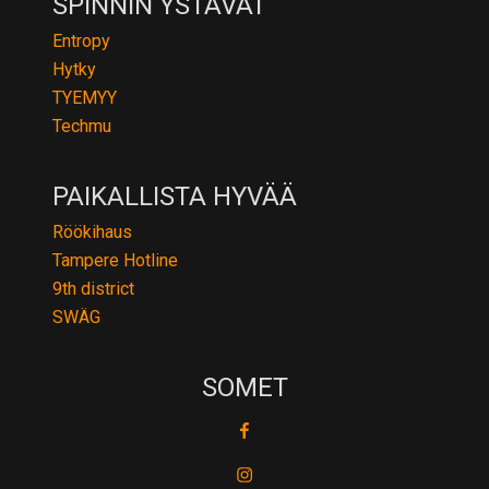
SPINNIN YSTÄVÄT
Entropy
Hytky
TYEMYY
Techmu
PAIKALLISTA HYVÄÄ
Röökihaus
Tampere Hotline
9th district
SWÄG
SOMET
fb
ig