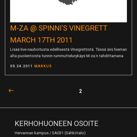
M-ZA @ SPINNI’S VINEGRETT
MARCH 17TH 2011
Lisää live-nauhoitusta edellisestä Vinegrettistä. Tässä siis hieman
alta puolentoista tunnin rummuttelurykäys M-za:n tahdittamana.
POSTED
03.24.2011
MARKUS
ON
Previous
ARTIKKELIEN
Page
2
page
SIVUTUS
KERHOHUONEEN OSOITE
Hervannan kampus / SA031 (Sähkötalo)