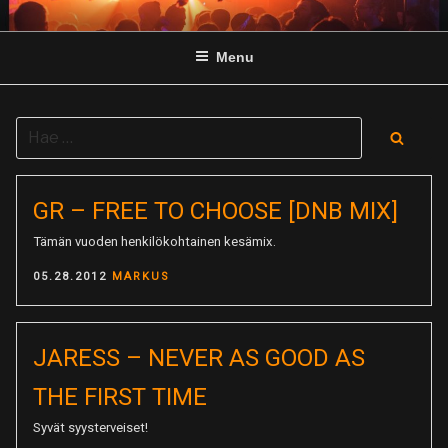
Skip
to
Menu
content
Search
Searc
for:
GR – FREE TO CHOOSE [DNB MIX]
Tämän vuoden henkilökohtainen kesämix.
POSTED
05.28.2012
MARKUS
ON
JARESS – NEVER AS GOOD AS
THE FIRST TIME
Syvät syysterveiset!