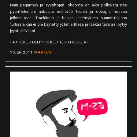
Näin perjantain ja syysiltojen johdosta on aika polkaista itse
pyörittelemäni miksaus mehevää techiä ja deeppiä housea
julkisuuteen. Tracklistin ja biisien järjestyksen suunnittelussa
turhaa aikaa ei ole käytetty, joten sitkeää ja raakaa tavaraa löytyy
jyystettäväksi.
• ● HOUSE / DEEP HOUSE / TECH HOUSE ● •
POSTED
10.26.2011
MARKUS
ON