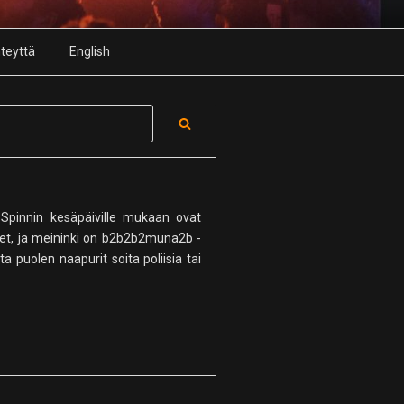
teyttä
English
Search
 Spinnin kesäpäiville mukaan ovat
hkeet, ja meininki on b2b2b2muna2b -
a puolen naapurit soita poliisia tai