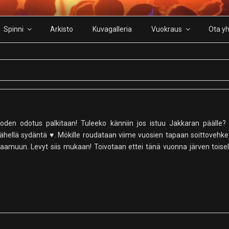
Spinni
Arkisto
Kuvagalleria
Vuokraus
Ota yh
uoden odotus palkitaan! Tuleeko känniin jos istuu Jakkaran päälle?
nni lähellä sydäntä ♥. Mökille roudataan viime vuosien tapaan soittove
iaamuun. Levyt siis mukaan! Toivotaan ettei tänä vuonna järven toiselt