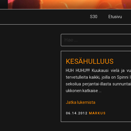
Skip
to
S30
Etusivu
content
Search
for:
KESÄHULLUUS
HUH HUHU!!!! Kuukausi vielä ja v
tervetulleita kaikki, joilla on Spi
sekoilua perjantai-illasta sunnunta
ukkonen katkaise …
”Kesähulluus”
Jatka lukemista
POSTED
06.14.2012
MARKUS
ON