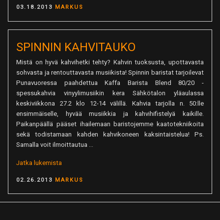
POSTED
03.18.2013
MARKUS
ON
SPINNIN KAHVITAUKO
Mistä on hyvä kahvihetki tehty? Kahvin tuoksusta, upottavasta
sohvasta ja rentouttavasta musiikista! Spinnin baristat tarjoilevat
Punavuoressa paahdettua Kaffa Barista Blend 80/20 -
spessukahvia vinyylimusiikin kera Sähkötalon yläaulassa
keskiviikkona 27.2 klo 12-14 välillä. Kahvia tarjolla n. 50:lle
ensimmäiselle, hyvää musiikkia ja kahvihifistelyä kaikille.
Paikanpäällä pääset ihailemaan baristojemme kaatotekniikoita
sekä todistamaan kahden kahvikoneen kaksintaistelua! Ps.
Samalla voit ilmoittautua …
”Spinnin
Jatka lukemista
kahvitauko”
POSTED
02.26.2013
MARKUS
ON