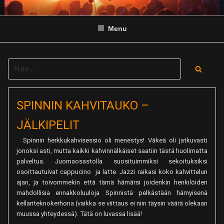
Skip
to
Menu
content
Search
Searc
for:
SPINNIN KAHVITAUKO –
JÄLKIPELIT
Spinnin herkkukahvisessio oli menestys! Väkeä oli jatkuvasti
jonoksi asti, mutta kaikki kahvinnälkäiset saatiin tästä huolimatta
palveltua. Juomaosastolla suosituimmiksi sekoituksiksi
osoittautuivat cappucino ja latte. Jazzi raikasi koko kahvittelun
ajan, ja toivommekin että tämä hämärsi joidenkin henkilöiden
mahdollisia ennakkoluuloja Spinnistä pelkästään hämyisenä
kellariteknokerhona (vaikka se viittaus ei niin täysin väärä olekaan
muussa yhteydessä). Tätä on luvassa lisää!