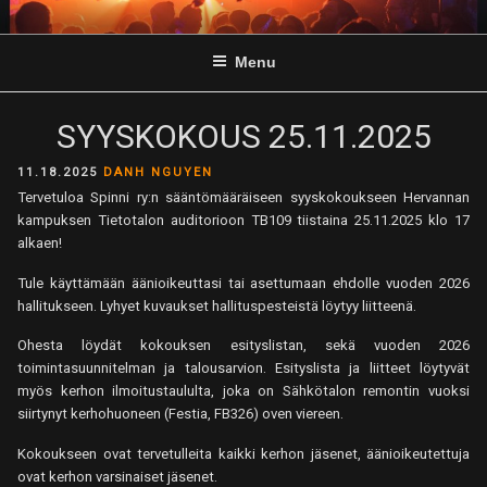
Skip
to
Menu
content
SYYSKOKOUS 25.11.2025
POSTED
11.18.2025
DANH NGUYEN
ON
Tervetuloa Spinni ry:n sääntömääräiseen syyskokoukseen Hervannan
kampuksen Tietotalon auditorioon TB109 tiistaina 25.11.2025 klo 17
alkaen!
Tule käyttämään äänioikeuttasi tai asettumaan ehdolle vuoden 2026
hallitukseen. Lyhyet kuvaukset hallituspesteistä löytyy liitteenä.
Ohesta löydät kokouksen esityslistan, sekä vuoden 2026
toimintasuunnitelman ja talousarvion. Esityslista ja liitteet löytyvät
myös kerhon ilmoitustaululta, joka on Sähkötalon remontin vuoksi
siirtynyt kerhohuoneen (Festia, FB326) oven viereen.
Kokoukseen ovat tervetulleita kaikki kerhon jäsenet, äänioikeutettuja
ovat kerhon varsinaiset jäsenet.