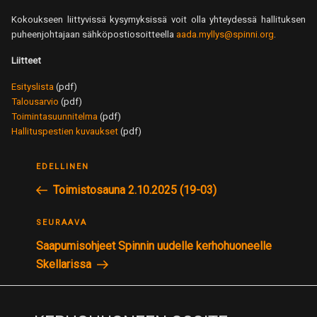
Kokoukseen liittyvissä kysymyksissä voit olla yhteydessä hallituksen
puheenjohtajaan sähköpostiosoitteella
aada.myllys@spinni.org
.
Liitteet
Esityslista
(pdf)
Talousarvio
(pdf)
Toimintasuunnitelma
(pdf)
Hallituspestien kuvaukset
(pdf)
ARTIKKELIEN
Edellinen
EDELLINEN
SELAUS
postaus
Toimistosauna 2.10.2025 (19-03)
Seuraava
SEURAAVA
postaus
Saapumisohjeet Spinnin uudelle kerhohuoneelle
Skellarissa