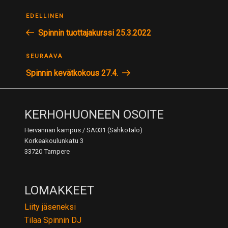
ARTIKKELIEN
Edellinen
EDELLINEN
SELAUS
postaus
Spinnin tuottajakurssi 25.3.2022
Seuraava
SEURAAVA
postaus
Spinnin kevätkokous 27.4.
KERHOHUONEEN OSOITE
Hervannan kampus / SA031 (Sähkötalo)
Korkeakoulunkatu 3
33720 Tampere
LOMAKKEET
Liity jäseneksi
Tilaa Spinnin DJ