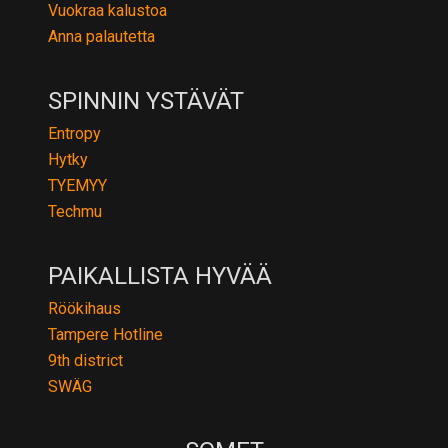
Vuokraa kalustoa
Anna palautetta
SPINNIN YSTÄVÄT
Entropy
Hytky
TYEMYY
Techmu
PAIKALLISTA HYVÄÄ
Röökihaus
Tampere Hotline
9th district
SWÄG