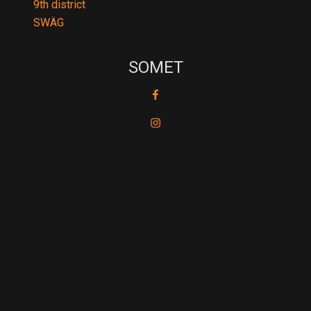
9th district
SWÄG
SOMET
fb
ig