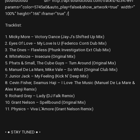
[soundcloud url=”http://api.soundcloud.com/tracks/92347891″
params=”color=5745a0&auto_play=false&show_artwork=true” width=”
100%” height=”166″ iframe=”true” /]
Tracklist:
1. Micky More – Victory Dance (Jay-J’s Shifted Up Mix)
2. Eyes Of Love – My Love Is U (Federico Conti Dub Mix)
3. The Ones – Flawless (Phunk Investigation Ext Club Mix)
4. WhiteNoize – Insecure (Original Mix)
5. Phats & Small, The Cube Guys – Turn Around (Original Mix)
6. Manuel De La Mare, Mike Vale – So What (Original Club Mix)
7. Junior Jack – My Feeling (Kick N’ Deep Mix)
8. Cevin Fisher, Seamus Haji – I Love The Music (Manuel De La Mare &
Alex Kenji Remix)
9. Richard Grey – Lady (DJ Falk Remix)
10. Grant Nelson – Spellbound (Original Mix)
11. Physics – Viva L’Amore (Grant Nelson Remix)
• ● STAY TUNED ● •