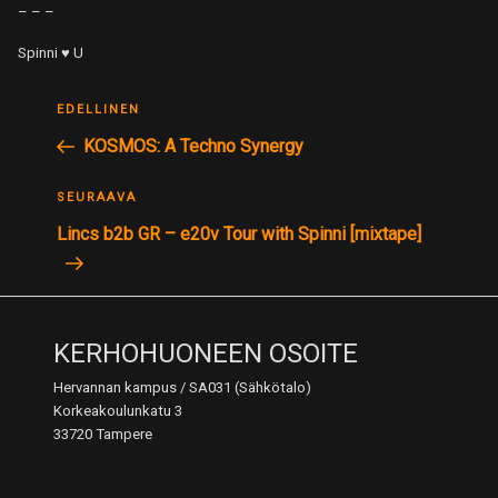
– – –
Spinni ♥ U
ARTIKKELIEN
Edellinen
EDELLINEN
SELAUS
postaus
KOSMOS: A Techno Synergy
Seuraava
SEURAAVA
postaus
Lincs b2b GR – e20v Tour with Spinni [mixtape]
KERHOHUONEEN OSOITE
Hervannan kampus / SA031 (Sähkötalo)
Korkeakoulunkatu 3
33720 Tampere