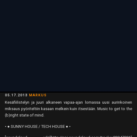
POSTED
05.17.2013
MARKUS
ON
Kesäfiilistelyn ja juuri alkaneen vapaa-ajan lomassa uusi aurinkoinen
miksaus pyöriteltiin kasaan melkein kuin itsestään. Music to get to the
(b)right state of mind.
• ● SUNNY HOUSE / TECH HOUSE ● •