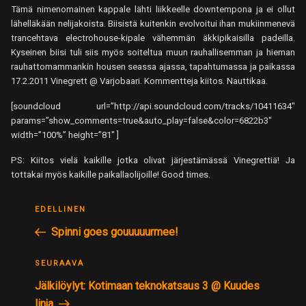
Tämä nimenomainen kappale lähti liikkeelle downtempona ja ei ollut
lähelläkään nelijakoista. Biisistä kuitenkin evolvoitui ihan mukiinmenevä
trancehtava electrohouse-kipale vähemmän äkkipikaisilla padeilla.
Kyseinen biisi tuli siis myös soiteltua muun rauhallisemman ja hieman
rauhattomammankin housen seassa ajassa, tapahtumassa ja paikassa
17.2.2011 Vinegrett @ Varjobaari. Kommentteja kiitos. Nauttikaa.
[soundcloud url=”http://api.soundcloud.com/tracks/10411634″
params=”show_comments=true&auto_play=false&color=6822b3″
width=”100%” height=”81″ ]
PS: Kiitos vielä kaikille jotka olivat järjestämässä Vinegrettiä! Ja
tottakai myös kaikille paikallaolijoille! Good times.
ARTIKKELIEN
Edellinen
EDELLINEN
SELAUS
postaus
Spinni goes gouuuuurmee!
Seuraava
SEURAAVA
postaus
Jälkilöylyt: Kotimaan teknokatsaus 3 @ Kuudes
linja