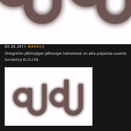
POSTED
02.25.2011
MARKUS
ON
Vinegrettin jälkilöylyjen jälkisoijan hälvetessä on aika paljastaa uusinta
tuotantoa AJ DJ:ltä.