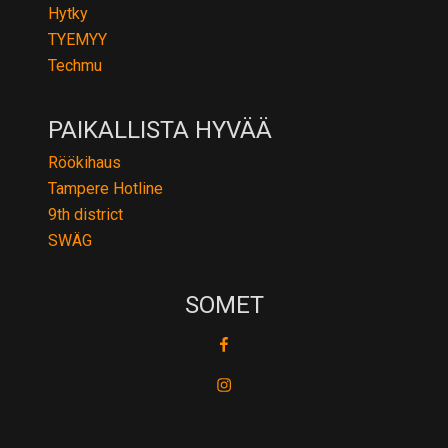
Hytky
TYEMYY
Techmu
PAIKALLISTA HYVÄÄ
Röökihaus
Tampere Hotline
9th district
SWÄG
SOMET
fb
ig