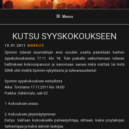
Skip
to
Menu
content
KUTSU SYYSKOKOUKSEEN
POSTED
10.31.2011
MARKUS
ON
Spinnin tulevat suuntalinjat ensi vuoden osalta päätetään kerhon
syyskokouksessa 17.11. klo 18. Tule paikalle vaikuttamaan tulevan
hallituksen kokoonpanoon ja sanomaan sanasi mikä mättää tai mitä
SINÄ olet mieltä Spinnin nykytilasta ja tulevaisuudesta!
Spinnin syyskokouksen esityslista
Aika: Torstaina 17.11.2011 klo 18.00
Paikka: Sähkötalo, sali S2
1. Kokouksen avaus
2. Kokouksen järjestäytyminen
Esitys: Valitaan kokoukselle puheenjohtaja, sihteeri, kaksi pöytäkirjan
tarkastajaa ja kaksi äänten laskijaa.