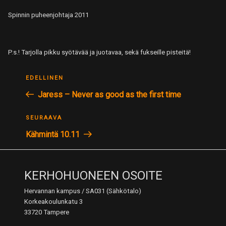
Spinnin puheenjohtaja 2011
P.s.! Tarjolla pikku syötävää ja juotavaa, sekä fukseille pisteitä!
ARTIKKELIEN
Edellinen
EDELLINEN
SELAUS
postaus
Jaress – Never as good as the first time
Seuraava
SEURAAVA
postaus
Kähmintä 10.11
KERHOHUONEEN OSOITE
Hervannan kampus / SA031 (Sähkötalo)
Korkeakoulunkatu 3
33720 Tampere